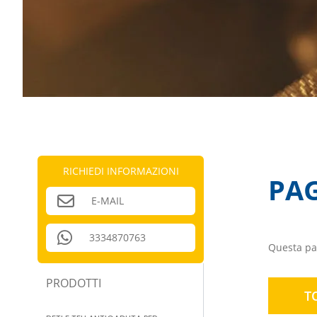
RICHIEDI INFORMAZIONI
PA
E-MAIL
3334870763
Questa pag
PRODOTTI
T