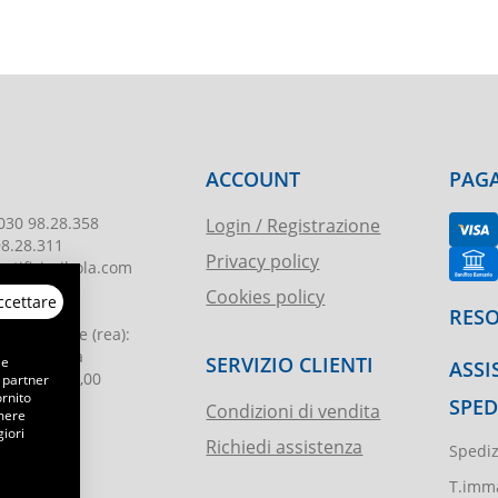
ACCOUNT
PAGA
030 98.28.358
Login / Registrazione
98.28.311
Privacy policy
tificioribola.com
Cookies policy
ccettare
26010178
RESO
reg. imprese
(rea):
. di Brescia
SERVIZIO CLIENTI
 e
ASSI
le
:
€ 51.000,00
 partner
ornito
SPED
Condizioni di vendita
emere
iori
Richiedi assistenza
Spediz
ibola.it
T.imma