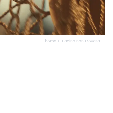
home >
Pagina non trovata