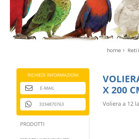
home >
Reti 
RICHIEDI INFORMAZIONI
VOLIERA
X 200 C
E-MAIL
Voliera a 12 l
3334870763
PRODOTTI