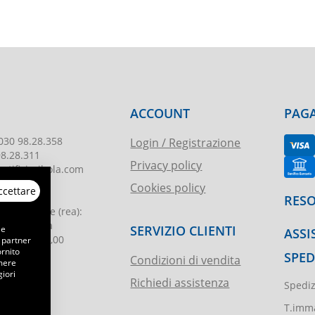
ACCOUNT
PAGA
030 98.28.358
Login / Registrazione
98.28.311
Privacy policy
tificioribola.com
Cookies policy
ccettare
26010178
RESO
reg. imprese
(rea):
. di Brescia
SERVIZIO CLIENTI
 e
ASSI
le
:
€ 51.000,00
 partner
ornito
SPED
Condizioni di vendita
emere
iori
Richiedi assistenza
Spediz
ibola.it
T.imma