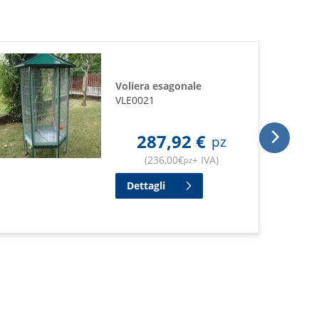
Voliera esagonale
VLE0021
287,92
€
pz
(
236,00
€
+ IVA
)
pz
Dettagli