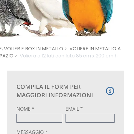
, VOLIER E BOX IN METALLO >
VOLIERE IN METALLO A
SPAZIO >
Voliera a 12 lati con lato 85 cm x 200 cm h.
COMPILA IL FORM PER
MAGGIORI INFORMAZIONI
NOME *
EMAIL *
MESSAGGIO *