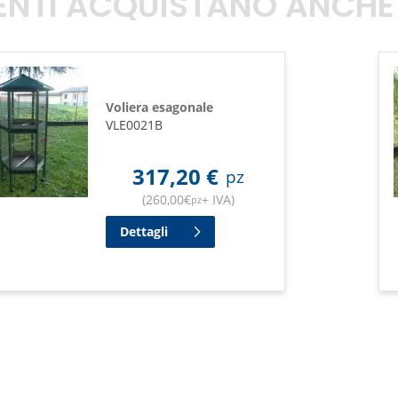
TENTI ACQUISTANO ANCHE
Voliera esagonale
VLE0021B
317,20
€
pz
(
260,00
€
+ IVA
)
pz
Dettagli