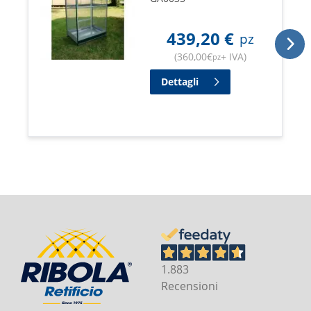
439,20
€
pz
(
360,00
€
+ IVA
)
pz
Dettagli
1.883
Recensioni