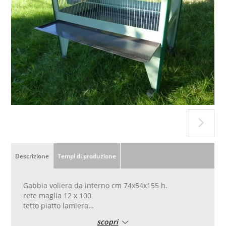
Descrizione
Tempi di produzione
Gabbia voliera da interno cm 74x54x155 h.
rete maglia 12 x 100
tetto piatto lamiera
con 2 portine rete cm. 20x20 sul frontale
scopri
con 1 portina rete cm. 10x10 su un fianco