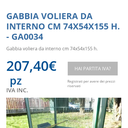
GABBIA VOLIERA DA
INTERNO CM 74X54X155 H.
-
GA0034
Gabbia voliera da interno cm 74x54x155 h.
207,40
€
HAI PARTITA IVA?
pz
Registrati per avere dei prezzi
riservati
IVA INC.