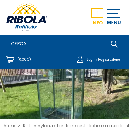
i
MENU
INFO
(0,00€)
Login / Registrazione
home >
Reti in nylon, reti in fibre sintetiche e a maglie 