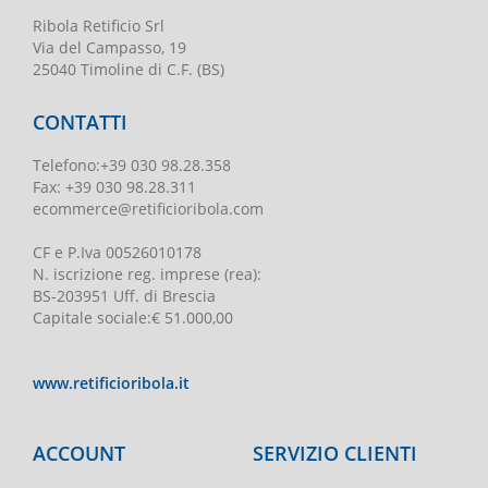
Ribola Retificio Srl
Via del Campasso, 19
25040 Timoline di C.F. (BS)
CONTATTI
Telefono
:
+39 030 98.28.358
Fax:
+39 030 98.28.311
ecommerce@retificioribola.com
CF e P.Iva
00526010178
N. iscrizione reg. imprese
(rea):
BS-203951 Uff. di Brescia
Capitale sociale
:
€ 51.000,00
www.retificioribola.it
ACCOUNT
SERVIZIO CLIENTI