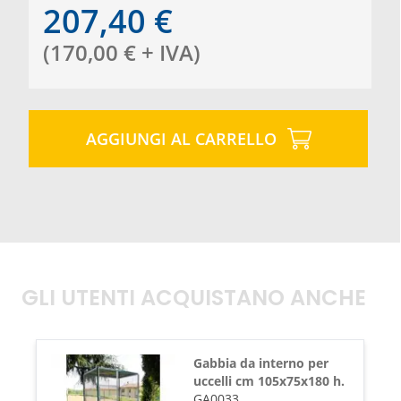
207,40
€
(
170,00
€
+ IVA
)
AGGIUNGI AL CARRELLO
GLI UTENTI ACQUISTANO ANCHE
Gabbia da interno per
uccelli cm 105x75x180 h.
GA0033