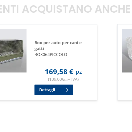
TENTI ACQUISTANO ANCHE
Box per auto per cani e
gatti
BOX064PICCOLO
169,58
€
pz
(
139,00
€
+ IVA
)
pz
Dettagli