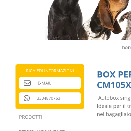
hom
RICHIEDI INFORMAZIONI
BOX PE
CM105X
E-MAIL
Autobox singo
3334870763
Ideale per il t
nel bagagliaio
PRODOTTI