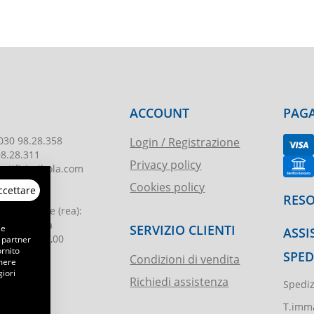
ACCOUNT
PAGA
030 98.28.358
Login / Registrazione
98.28.311
Privacy policy
tificioribola.com
Cookies policy
ccettare
26010178
RESO
reg. imprese
(rea):
. di Brescia
SERVIZIO CLIENTI
 e
ASSI
le
:
€ 51.000,00
 partner
ornito
SPED
Condizioni di vendita
emere
iori
Richiedi assistenza
Spediz
ibola.it
T.imma