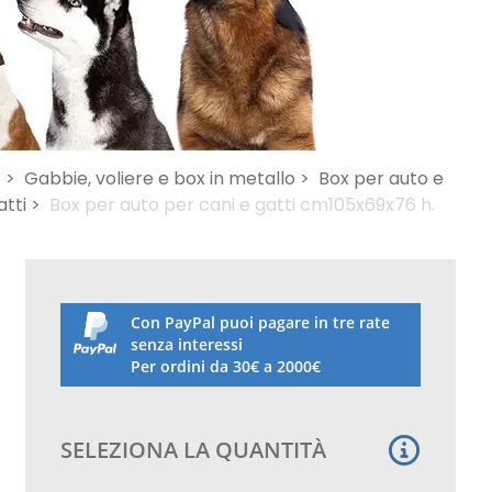
 >
Gabbie, voliere e box in metallo >
Box per auto e
atti >
Box per auto per cani e gatti cm105x69x76 h.
Con PayPal puoi pagare in tre rate
senza interessi
Per ordini da 30€ a 2000€
SELEZIONA LA QUANTITÀ