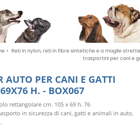
e >
Reti in nylon, reti in fibre sintetiche e a maglie strette
trasportini per cani e g
R AUTO PER CANI E GATTI
69X76 H.
-
BOX067
lo rettangolare cm. 105 x 69 h. 76
rasporto in sicurezza di cani, gatti e animali in auto,
.