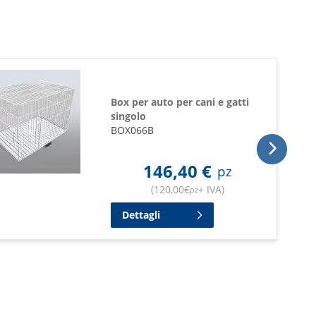
Box per auto per cani e gatti
singolo
BOX066B
146,40
€
pz
(
120,00
€
+ IVA
)
pz
Dettagli