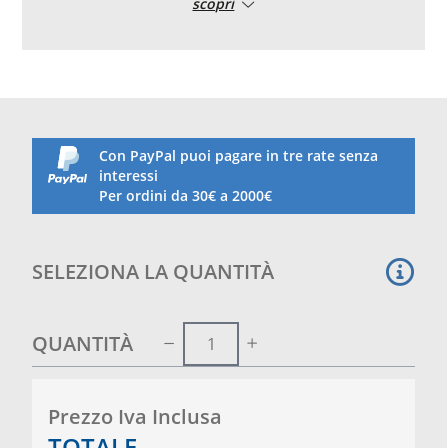
scopri
Verniciato
Con porta battente
Possibilità di ampliamento a cm. 200 x 100
aggiungendo 2 pannelli
Ideale per un box sicuro e forte da montare
velocemente e poco ingombrante.
Peso: 20 kg circa
Da assemblare
Con PayPal puoi pagare in tre rate senza
interessi
Per ordini da 30€ a 2000€
SELEZIONA LA QUANTITÀ
QUANTITÀ
Prezzo Iva Inclusa
TOTALE