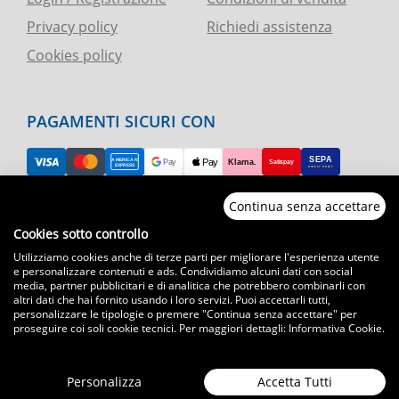
Privacy policy
Richiedi assistenza
Cookies policy
PAGAMENTI SICURI CON
Continua senza accettare
RESO FACILE
Cookies sotto controllo
Utilizziamo cookies anche di terze parti per migliorare l'esperienza utente
ASSISTENZA TELEFONICA E CHAT
e personalizzare contenuti e ads. Condividiamo alcuni dati con social
media, partner pubblicitari e di analitica che potrebbero combinarli con
altri dati che hai fornito usando i loro servizi. Puoi accettarli tutti,
SPEDIZIONI CELERI
personalizzare le tipologie o premere "Continua senza accettare" per
proseguire coi soli cookie tecnici. Per maggiori dettagli:
Informativa Cookie
.
Spedizioni con corriere espresso in tutta Italia
T.immagine | agenzia di marketing
Personalizza
Accetta Tutti