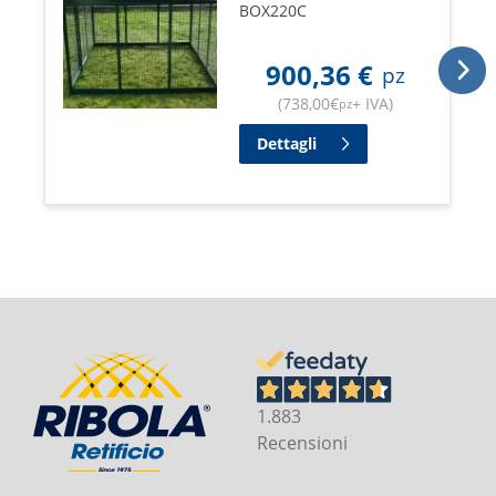
BOX220C
900,36
€
pz
(
738,00
€
+ IVA
)
pz
Dettagli
1.883
Recensioni