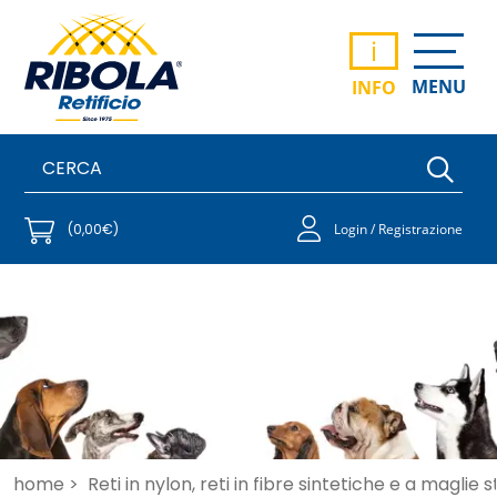
i
MENU
INFO
(0,00€)
Login / Registrazione
home >
Reti in nylon, reti in fibre sintetiche e a maglie 