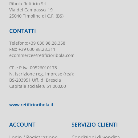
Ribola Retificio Srl
Via del Campasso, 19
25040 Timoline di C.F. (BS)
CONTATTI
Telefono
:
+39 030 98.28.358
Fax:
+39 030 98.28.311
ecommerce@retificioribola.com
CF e P.Iva
00526010178
N. iscrizione reg. imprese
(rea):
BS-203951 Uff. di Brescia
Capitale sociale
:
€ 51.000,00
www.retificioribola.it
ACCOUNT
SERVIZIO CLIENTI
Login / Registrazione
Condizioni di vendita