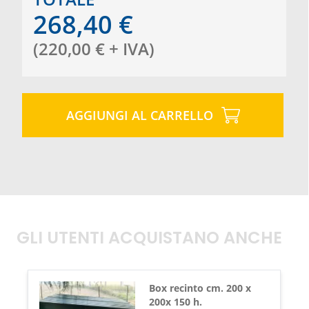
268,40
€
(
220,00
€
+ IVA
)
AGGIUNGI AL CARRELLO
GLI UTENTI ACQUISTANO ANCHE
Box recinto cm. 200 x
200x 150 h.