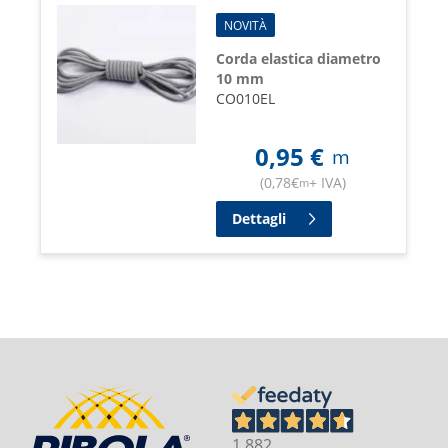
NOVITÀ
Corda elastica diametro
10 mm
CO010EL
0,95
€
m
(
0,78
€
+ IVA
)
m
Dettagli
1.882