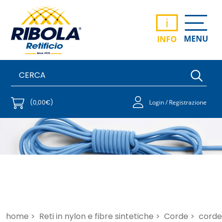
i
MENU
INFO
(0,00€)
Login / Registrazione
home >
Reti in nylon e fibre sintetiche >
Corde >
corde