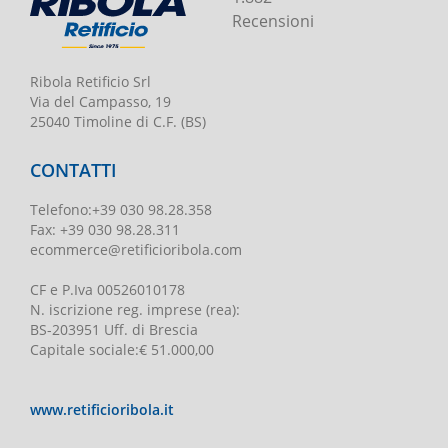
Recensioni
Ribola Retificio Srl
Via del Campasso, 19
25040 Timoline di C.F. (BS)
CONTATTI
Telefono
:
+39 030 98.28.358
Fax:
+39 030 98.28.311
ecommerce@retificioribola.com
CF e P.Iva
00526010178
N. iscrizione reg. imprese
(rea):
BS-203951 Uff. di Brescia
Capitale sociale
:
€ 51.000,00
www.retificioribola.it