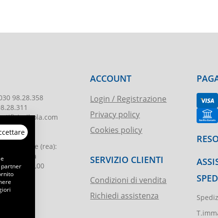
ACCOUNT
PAGA
030 98.28.358
Login / Registrazione
98.28.311
Privacy policy
tificioribola.com
Cookies policy
ccettare
26010178
RESO
reg. imprese
(rea):
. di Brescia
SERVIZIO CLIENTI
 e
ASSI
le
:
€ 51.000,00
 partner
ornito
SPED
Condizioni di vendita
emere
iori
Richiedi assistenza
Spediz
ibola.it
T.imma