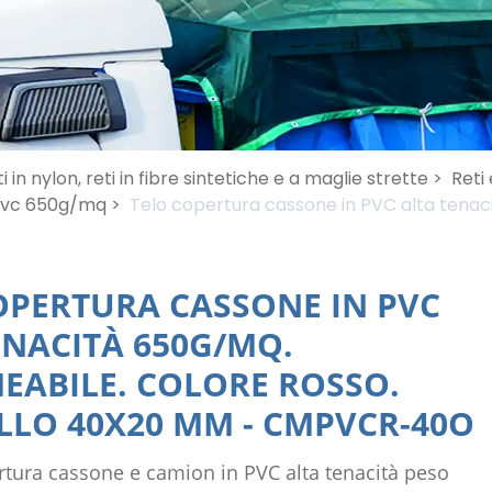
i in nylon, reti in fibre sintetiche e a maglie strette >
Reti 
pvc 650g/mq >
Telo copertura cassone in PVC alta tenac
OPERTURA CASSONE IN PVC
ENACITÀ 650G/MQ.
EABILE. COLORE ROSSO.
LLO 40X20 MM
-
CMPVCR-40O
rtura cassone e camion in PVC alta tenacità peso