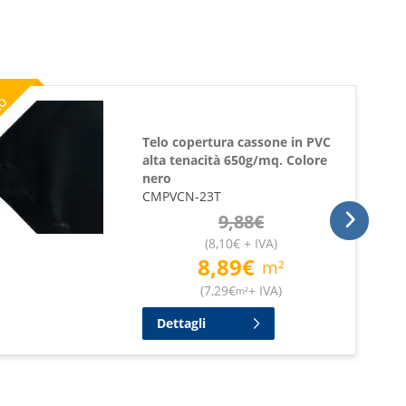
%
to
Telo copertura cassone in PVC
alta tenacità 650g/mq. Colore
nero
CMPVCN-23T
9,88
€
(
8,10
€
+ IVA
)
8,89
€
m²
(
7,29
€
+ IVA
)
m²
Dettagli