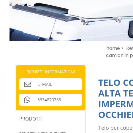
home >
Ret
camion in 
RICHIEDI INFORMAZIONI
TELO C
E-MAIL
ALTA T
3334870763
IMPERM
OCCHIE
PRODOTTI
Telo per cope