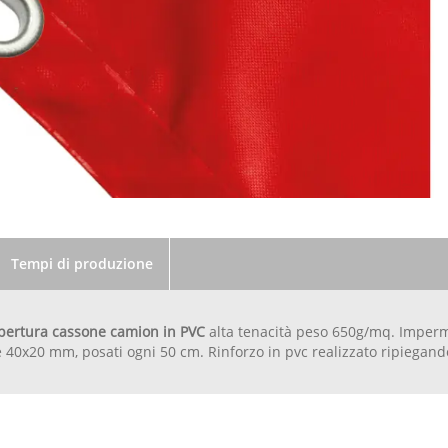
Tempi di produzione
opertura cassone camion in PVC
alta tenacità peso 650g/mq. Imperme
40x20 mm, posati ogni 50 cm. Rinforzo in pvc realizzato ripiegando