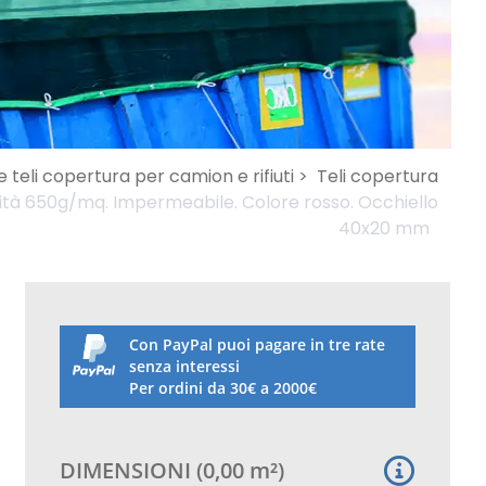
e teli copertura per camion e rifiuti >
Teli copertura
ità 650g/mq. Impermeabile. Colore rosso. Occhiello
40x20 mm
Con PayPal puoi pagare in tre rate
senza interessi
Per ordini da 30€ a 2000€
DIMENSIONI
(
0,00
m²
)