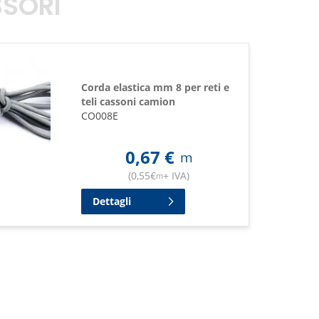
SORI
Corda elastica mm 8 per reti e
teli cassoni camion
CO008E
0,67
€
m
(
0,55
€
+ IVA
)
m
Dettagli