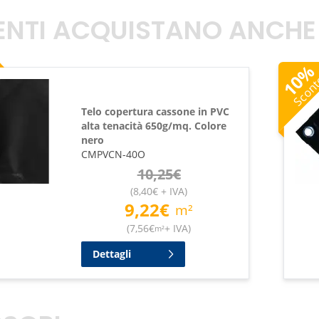
TENTI ACQUISTANO ANCHE
10
Scon
Telo copertura cassone in PVC
alta tenacità 650g/mq. Colore
nero
CMPVCN-40O
10,25
€
(
8,40
€
+ IVA
)
9,22
€
m²
(
7,56
€
+ IVA
)
m²
Dettagli