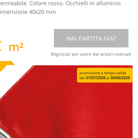
rmeabile. Colore rosso. Occhielli in alluminio
dimensione 40x20 mm
HAI PARTITA IVA?
€
m²
Registrati per avere dei prezzi riservati
promozione a tempo valida
dal
31/07/2026
al
30/09/2026