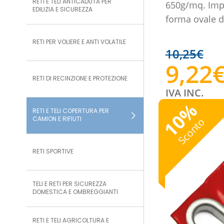
RETI E TELI ANTICADUTA PER
650g/mq. Impe
EDILIZIA E SICUREZZA
forma ovale 
RETI PER VOLIERE E ANTI VOLATILE
10,25
€
9,22
RETI DI RECINZIONE E PROTEZIONE
IVA INC.
%
RETI E TELI COPERTURA PER
10
CAMION E RIFIUTI
Sconto
RETI SPORTIVE
TELI E RETI PER SICUREZZA
DOMESTICA E OMBREGGIANTI
RETI E TELI AGRICOLTURA E