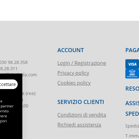
ACCOUNT
PAGA
030 98.28.358
Login / Registrazione
98.28.311
Privacy policy
tificioribola.com
Cookies policy
ccettare
26010178
RESO
reg. imprese
(rea):
. di Brescia
SERVIZIO CLIENTI
 e
ASSI
le
:
€ 51.000,00
 partner
ornito
SPED
Condizioni di vendita
emere
iori
Richiedi assistenza
Spediz
ibola.it
T.imma