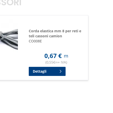
SORI
Corda elastica mm 8 per reti e
teli cassoni camion
CO008E
0,67
€
m
(
0,55
€
+ IVA
)
m
Dettagli