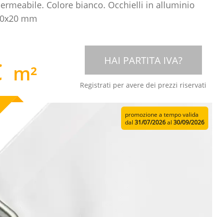
rmeabile. Colore bianco. Occhielli in alluminio
40x20 mm
HAI PARTITA IVA?
€
m²
Registrati per avere dei prezzi riservati
promozione a tempo valida
dal
31/07/2026
al
30/09/2026