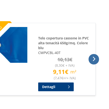
%
to
Telo copertura cassone in PVC
alta tenacità 650g/mq. Colore
blu
CMPVCBL-40T
10,13
€
(
8,30
€
+ IVA
)
9,11
€
m²
(
7,47
€
+ IVA
)
m²
Dettagli