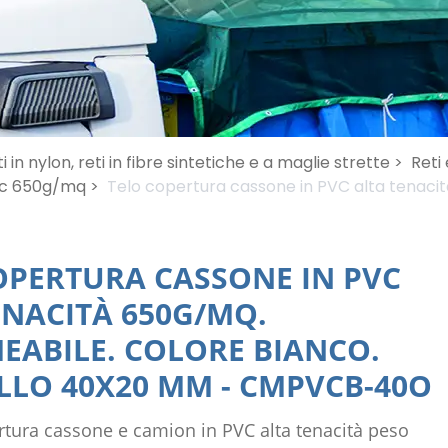
i in nylon, reti in fibre sintetiche e a maglie strette >
Reti 
vc 650g/mq >
Telo copertura cassone in PVC alta tenaci
OPERTURA CASSONE IN PVC
ENACITÀ 650G/MQ.
EABILE. COLORE BIANCO.
LLO 40X20 MM
-
CMPVCB-40O
rtura cassone e camion in PVC alta tenacità peso