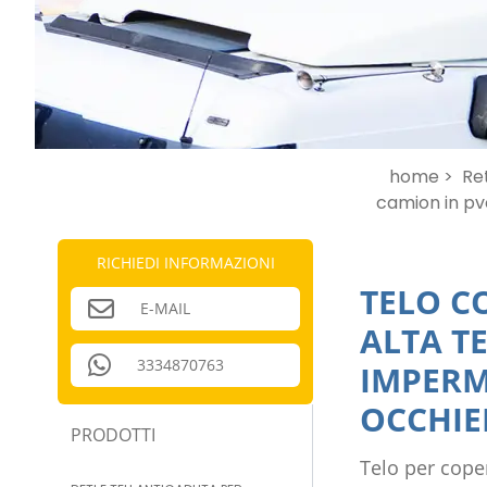
home >
Ret
camion in p
RICHIEDI INFORMAZIONI
TELO C
E-MAIL
ALTA T
3334870763
IMPERM
OCCHIE
PRODOTTI
Telo per cope