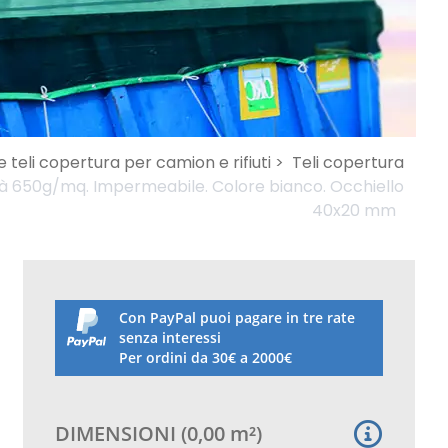
e teli copertura per camion e rifiuti >
Teli copertura
tà 650g/mq. Impermeabile. Colore bianco. Occhiello
40x20 mm
Con PayPal puoi pagare in tre rate
senza interessi
Per ordini da 30€ a 2000€
DIMENSIONI
(
0,00
m²
)