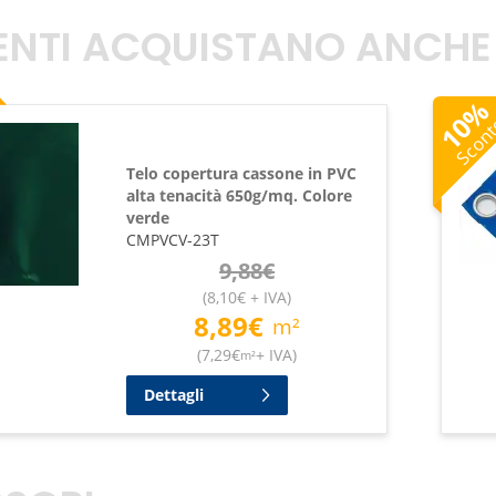
TENTI ACQUISTANO ANCHE
10
Scon
Telo copertura cassone in PVC
alta tenacità 650g/mq. Colore
verde
CMPVCV-23T
9,88
€
(
8,10
€
+ IVA
)
8,89
€
m²
(
7,29
€
+ IVA
)
m²
Dettagli