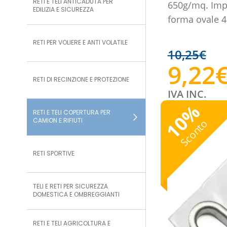
RETI E TELI ANTICADUTA PER
650g/mq. Impe
EDILIZIA E SICUREZZA
forma ovale 
RETI PER VOLIERE E ANTI VOLATILE
10,25
€
9,22
RETI DI RECINZIONE E PROTEZIONE
IVA INC.
%
RETI E TELI COPERTURA PER
10
CAMION E RIFIUTI
Sconto
RETI SPORTIVE
TELI E RETI PER SICUREZZA
DOMESTICA E OMBREGGIANTI
RETI E TELI AGRICOLTURA E