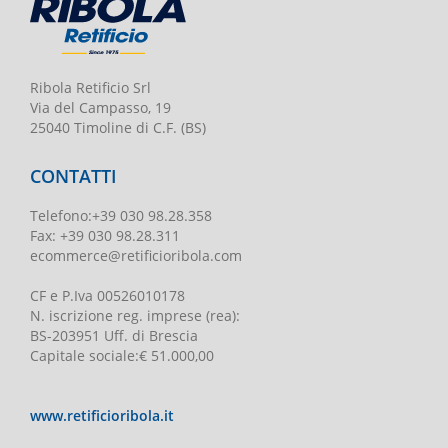
Ribola Retificio Srl
Via del Campasso, 19
25040 Timoline di C.F. (BS)
CONTATTI
Telefono
:
+39 030 98.28.358
Fax:
+39 030 98.28.311
ecommerce@retificioribola.com
CF e P.Iva
00526010178
N. iscrizione reg. imprese
(rea):
BS-203951 Uff. di Brescia
Capitale sociale
:
€ 51.000,00
www.retificioribola.it