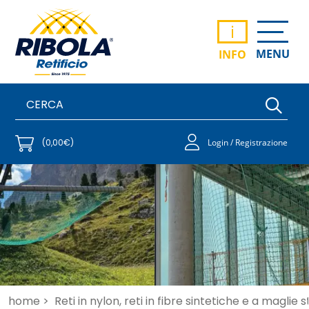
i
MENU
INFO
(0,00€)
Login / Registrazione
home >
Reti in nylon, reti in fibre sintetiche e a maglie 