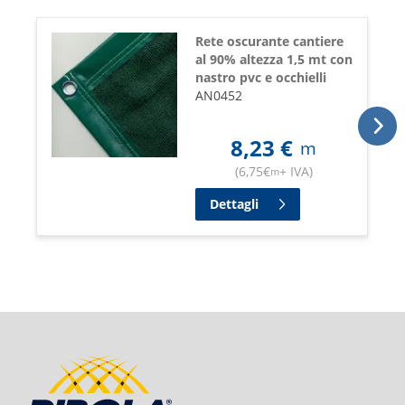
Rete oscurante cantiere
al 90% altezza 1,5 mt con
nastro pvc e occhielli
AN0452
8,23
€
m
(
6,75
€
+ IVA
)
m
Dettagli