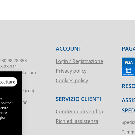
ACCOUNT
PAGA
030 98.28.358
Login / Registrazione
98.28.311
Privacy policy
tificioribola.com
Cookies policy
ccettare
26010178
RESO
reg. imprese
(rea):
. di Brescia
SERVIZIO CLIENTI
 e
ASSI
le
:
€ 51.000,00
 partner
ornito
SPED
Condizioni di vendita
emere
iori
Richiedi assistenza
Spediz
ibola.it
T.imma