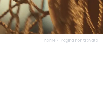
home >
Pagina non trovata