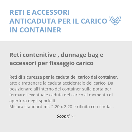
RETI E ACCESSORI
ANTICADUTA PER IL CARICO
IN CONTAINER
Reti contenitive , dunnage bag e
accessori per fissaggio carico
Reti di sicurezza per la caduta del carico dai container
,
atte a trattenere la caduta accidentale del carico. Da
posizionare all'interno del container sulla porta per
fermare l'eventuale caduta del carico al momento di
apertura degli sportelli.
Misura standard mt. 2.20 x 2.20 e rifinita con corda
perimetrale diametro 8 mm doppia cucitura e asole sui 4
Scopri
angoli per facilitarne l'ancoraggio. Pronte per la messa
in posa.
Sacchi gonfiabili progettati per riempire gli spazi vuoti