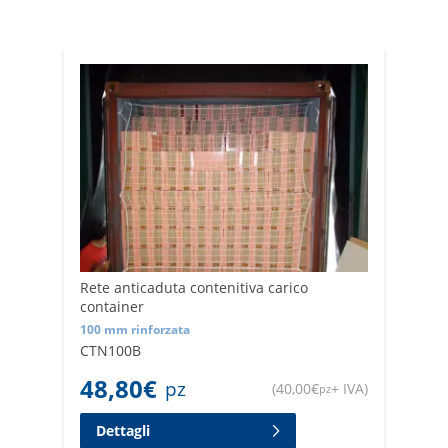
tra le merci e garantire un fissaggio sicuro del carico
durante il trasporto
Rete anticaduta contenitiva carico
container
100 mm rinforzata
CTN100B
48,80
€
pz
(
40,00
€
+ IVA
)
pz
Dettagli