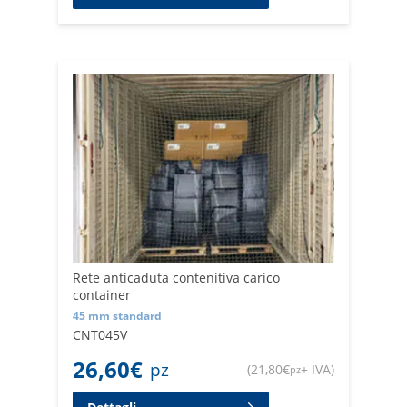
Rete anticaduta contenitiva carico
container
45 mm standard
CNT045V
26,60
€
pz
(
21,80
€
+ IVA
)
pz