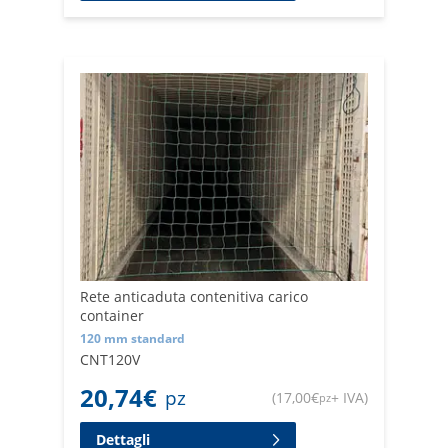
Rete anticaduta contenitiva carico
container
120 mm standard
CNT120V
20,74
€
pz
(
17,00
€
+ IVA
)
pz
Dettagli