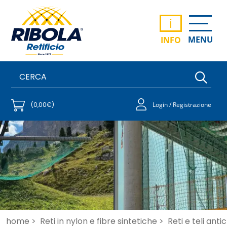
i
MENU
INFO
(0,00€)
Login / Registrazione
home >
Reti in nylon e fibre sintetiche >
Reti e teli anti