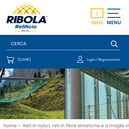
i
MENU
INFO
(0,00€)
Login / Registrazione
home >
Reti in nylon, reti in fibre sintetiche e a maglie 