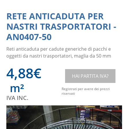
RETE ANTICADUTA PER
NASTRI TRASPORTATORI
-
AN0407-50
Reti anticaduta per cadute generiche di pacchi e
oggetti da nastri trasportatori, maglia da 50 mm
4,88
€
HAI PARTITA IVA?
m²
Registrati per avere dei prezzi
riservati
IVA INC.