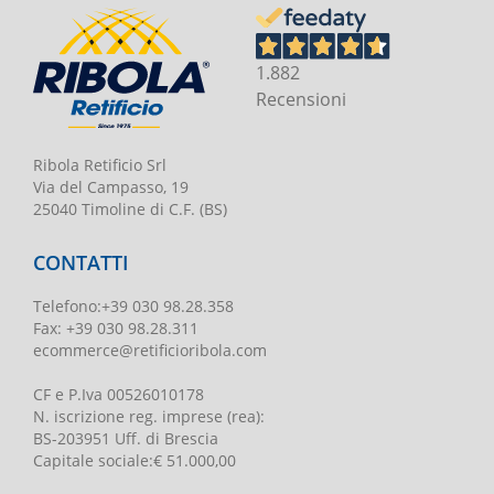
1.882
Recensioni
Ribola Retificio Srl
Via del Campasso, 19
25040 Timoline di C.F. (BS)
CONTATTI
Telefono
:
+39 030 98.28.358
Fax:
+39 030 98.28.311
ecommerce@retificioribola.com
CF e P.Iva
00526010178
N. iscrizione reg. imprese
(rea):
BS-203951 Uff. di Brescia
Capitale sociale
:
€ 51.000,00