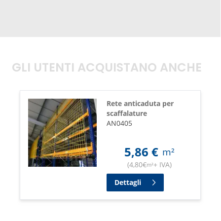
GLI UTENTI ACQUISTANO ANCHE
Rete anticaduta per
scaffalature
AN0405
5,86
€
m²
(
4,80
€
+ IVA
)
m²
Dettagli