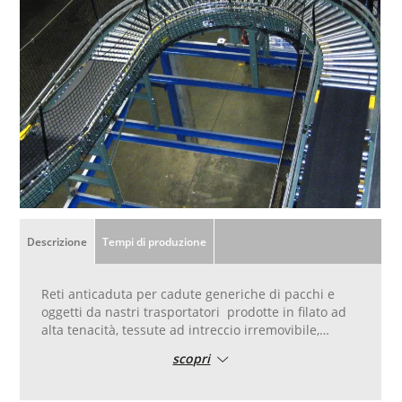
Descrizione
Tempi di produzione
Reti anticaduta per cadute generiche di pacchi e
oggetti da nastri trasportatori prodotte in filato ad
alta tenacità, tessute ad intreccio irremovibile,
resistenti ai raggi UV.
scopri
Disponibili in diverse maglie a seconda del peso
degli oggetti da contenere e dell‘uso richiesto.
Prodotte a richiesta del cliente in base al pericolo di