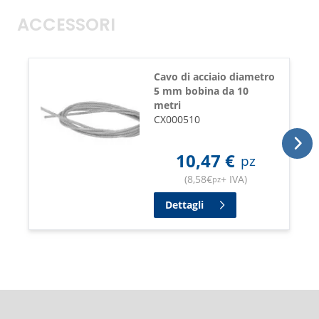
ACCESSORI
Cavo di acciaio diametro
5 mm bobina da 10
metri
CX000510
10,47
€
pz
(
8,58
€
+ IVA
)
pz
Dettagli