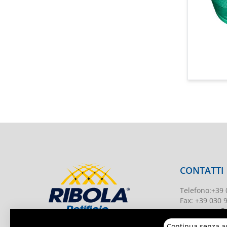
CONTATTI
Telefono
:
+39 
Fax:
+39 030 
ecommerce@re
Continua senza a