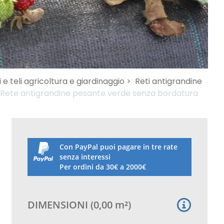
i e teli agricoltura e giardinaggio >
Reti antigrandine
Rete antigrandine pesante verde senza bordatura
Con PayPal puoi pagare in tre rate
senza interessi
Per ordini da 30€ a 2000€
DIMENSIONI
(
0,00
m²
)