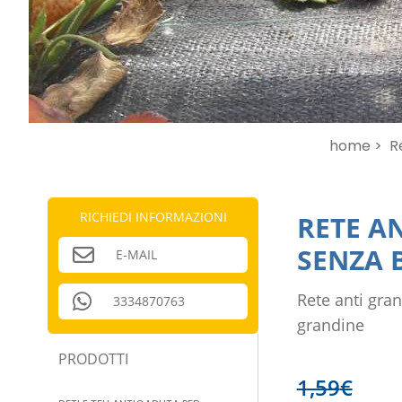
home >
Re
RICHIEDI INFORMAZIONI
RETE A
SENZA 
E-MAIL
Rete anti gran
3334870763
grandine
PRODOTTI
1,59
€