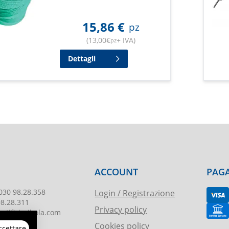
15,86
€
pz
(
13,00
€
+ IVA
)
pz
Dettagli
ACCOUNT
PAGA
030 98.28.358
Login / Registrazione
98.28.311
Privacy policy
tificioribola.com
Cookies policy
ccettare