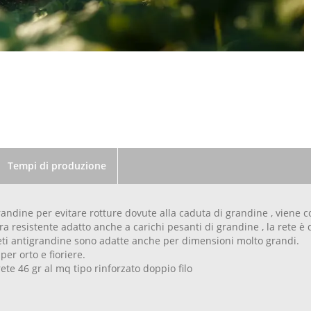
Tempi di produzione
randine per evitare rotture dovute alla caduta di grandine , viene 
ra resistente adatto anche a carichi pesanti di grandine , la rete è
eti antigrandine sono adatte anche per dimensioni molto grandi.
per orto e fioriere.
ete 46 gr al mq tipo rinforzato doppio filo