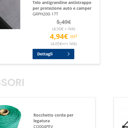
Telo antigrandine antistrappo
per protezione auto e camper
GRPH200-17T
5,49
€
(
4,50
€
+ IVA
)
4,94
€
m²
(
4,05
€
+ IVA
)
m²
Dettagli
SORI
Rocchetto corda per
legatura
CO004PEV