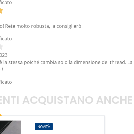
ficato
! Rete molto robusta, la consiglierò!
ficato
023
è la stessa poiché cambia solo la dimensione del thread. La f
 !
ficato
TENTI ACQUISTANO ANCHE
NOVITÀ