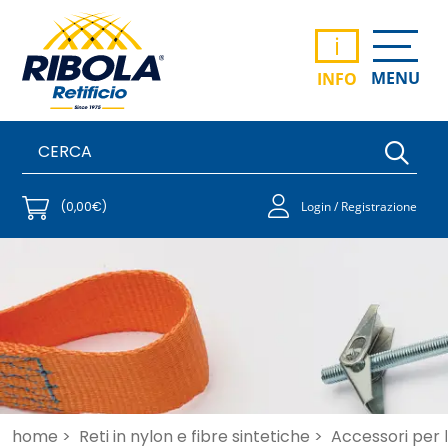
i
MENU
INFO
(0,00€)
Login / Registrazione
home >
Reti in nylon e fibre sintetiche >
Accessori per 