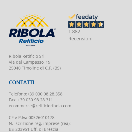
1.882
Recensioni
Ribola Retificio Srl
Via del Campasso, 19
25040 Timoline di C.F. (BS)
CONTATTI
Telefono
:
+39 030 98.28.358
Fax:
+39 030 98.28.311
ecommerce@retificioribola.com
CF e P.Iva
00526010178
N. iscrizione reg. imprese
(rea):
BS-203951 Uff. di Brescia