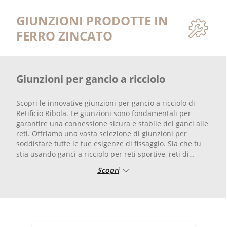
GIUNZIONI PRODOTTE IN
FERRO ZINCATO
Giunzioni per gancio a ricciolo
Scopri le innovative giunzioni per gancio a ricciolo di
Retificio Ribola. Le giunzioni sono fondamentali per
garantire una connessione sicura e stabile dei ganci alle
reti. Offriamo una vasta selezione di giunzioni per
soddisfare tutte le tue esigenze di fissaggio. Sia che tu
stia usando ganci a ricciolo per reti sportive, reti di
protezione o altro, le nostre giunzioni sono progettate
Scopri
per garantire affidabilità e durata nel tempo.
La qualità dei nostri prodotti è riconosciuta nel settore, e
la sicurezza dei tuoi progetti è la nostra priorità. Scegli
Retificio Ribola per le migliori giunzioni per ganci sul
mercato.