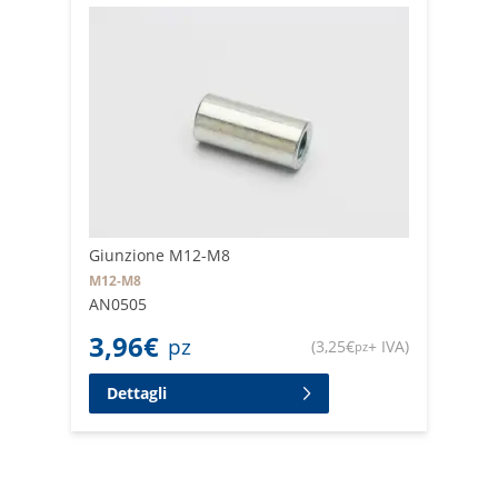
Giunzione M12-M8
M12-M8
AN0505
3,96
€
pz
(
3,25
€
+ IVA
)
pz
Dettagli