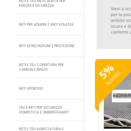
RETI E TELI ANTICADUTA PER
EDILIZIA E SICUREZZA
Vieni a sc
per la posa
ambito ind
RETI PER VOLIERE E ANTI VOLATILE
sicuro e d
conformi ag
RETI DI RECINZIONE E PROTEZIONE
%
RETI E TELI COPERTURA PER
CAMION E RIFIUTI
5
Sconto
RETI SPORTIVE
TELI E RETI PER SICUREZZA
DOMESTICA E OMBREGGIANTI
RETI E TELI AGRICOLTURA E