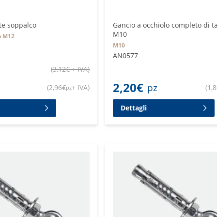
te soppalco
Gancio a occhiolo completo di t
M10
o M12
M10
AN0577
(
3,12
€
+ IVA
)
2,20
€
pz
(
2,96
€
+ IVA
)
(
1,
pz
Dettagli