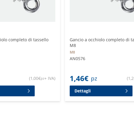
iolo completo di tassello
Gancio a occhiolo completo di t
M8
M8
AN0576
1,46
€
pz
(
1,00
€
+ IVA
)
(
1,
pz
Dettagli