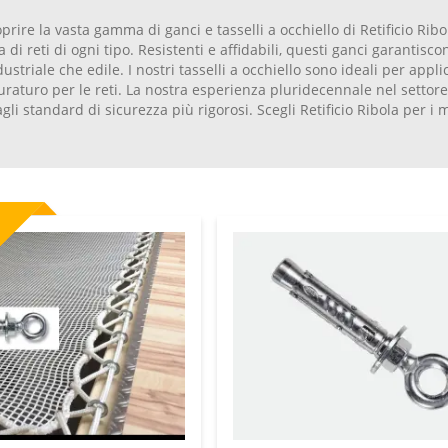
oprire la vasta gamma di ganci e tasselli a occhiello di Retificio Rib
 di reti di ogni tipo. Resistenti e affidabili, questi ganci garantisco
ustriale che edile. I nostri tasselli a occhiello sono ideali per app
uraturo per le reti. La nostra esperienza pluridecennale nel settore c
li standard di sicurezza più rigorosi. Scegli Retificio Ribola per i mi