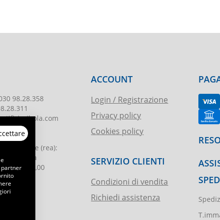
ACCOUNT
PAGA
030 98.28.358
Login / Registrazione
98.28.311
Privacy policy
tificioribola.com
Cookies policy
ccettare
26010178
RESO
reg. imprese
(rea):
. di Brescia
SERVIZIO CLIENTI
 e
ASSI
le
:
€ 51.000,00
 partner
ornito
SPED
Condizioni di vendita
emere
iori
Richiedi assistenza
Spediz
ibola.it
T.imma