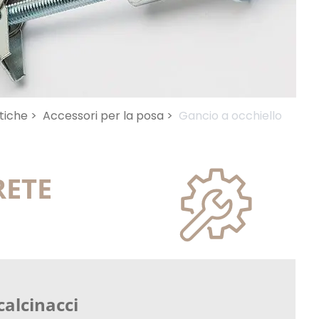
etiche >
Accessori per la posa >
Gancio a occhiello
RETE
calcinacci