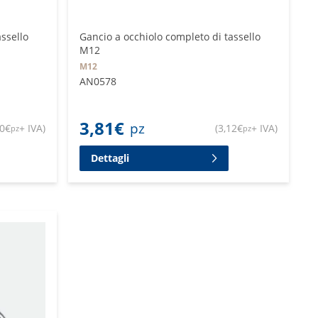
assello
Gancio a occhiolo completo di tassello
M12
M12
AN0578
3,81
€
pz
80
€
+ IVA
)
(
3,12
€
+ IVA
)
pz
pz
Dettagli