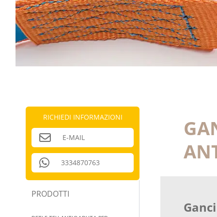
RICHIEDI INFORMAZIONI
GAN
E-MAIL
ANT
3334870763
PRODOTTI
Ganci 