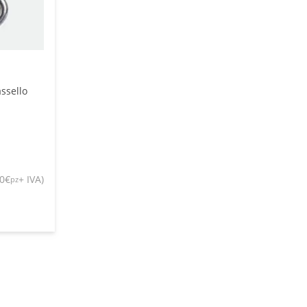
assello
20
€
+ IVA
)
pz