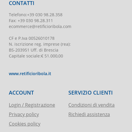
CONTATTI
Telefono
:
+39 030 98.28.358
Fax:
+39 030 98.28.311
ecommerce@retificioribola.com
CF e P.Iva
00526010178
N. iscrizione reg. imprese
(rea):
BS-203951 Uff. di Brescia
Capitale sociale
:
€ 51.000,00
www.retificioribola.it
ACCOUNT
SERVIZIO CLIENTI
Login / Registrazione
Condizioni di vendita
Privacy policy
Richiedi assistenza
Cookies policy