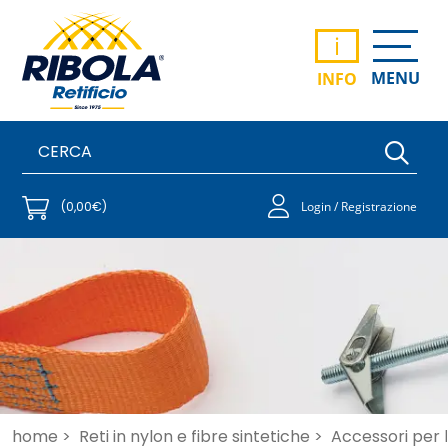
i
MENU
INFO
(0,00€)
Login / Registrazione
home >
Reti in nylon e fibre sintetiche >
Accessori per 