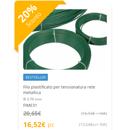
%
20
Sconto
BESTSELLER
Filo plastificato per tensionatura rete
metallica
Ø 2.70 mm
FIME31
20,65
€
(
16,93
€
+ IVA
)
16,52
€
pz
(
13,54
€
+ IVA
)
pz