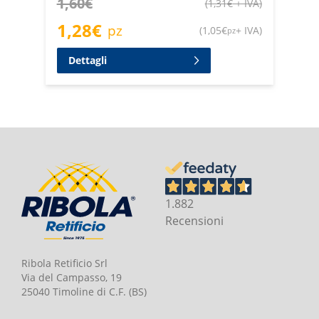
1,60
€
(
1,31
€
+ IVA
)
1,28
€
pz
(
1,05
€
+ IVA
)
pz
Dettagli
1.882
Recensioni
Ribola Retificio Srl
Via del Campasso, 19
25040 Timoline di C.F. (BS)