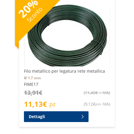
%
20
Sconto
Filo metallico per legatura rete metallica
Ø 1.7 mm
FIME17
13,91
€
(
11,40
€
+ IVA
)
11,13
€
pz
(
9,12
€
+ IVA
)
pz
Dettagli