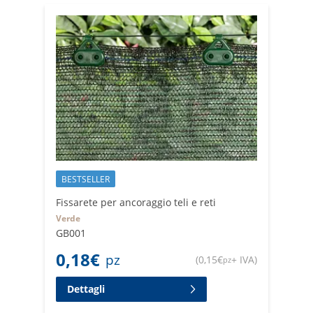
BESTSELLER
Fissarete per ancoraggio teli e reti
Verde
GB001
0,18
€
pz
(
0,15
€
+ IVA
)
pz
Dettagli