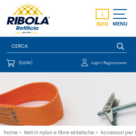
i
MENU
INFO
(0,00€)
Login / Registrazione
home >
Reti in nylon e fibre sintetiche >
Accessori per 