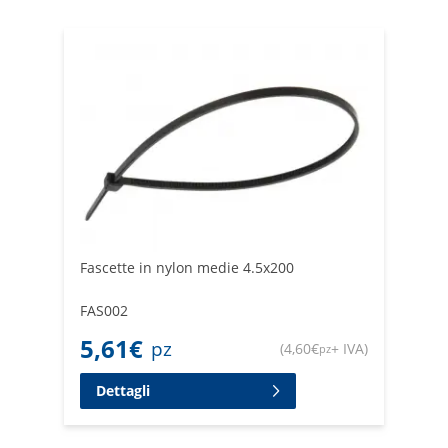
Fascette in nylon medie 4.5x200
FAS002
5,61
€
pz
(
4,60
€
+ IVA
)
pz
Dettagli