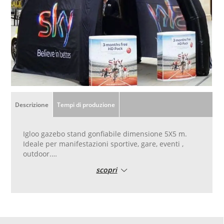
Descrizione
Tempi di produzione
Igloo gazebo stand gonfiabile dimensione 5X5 m.
Ideale per manifestazioni sportive, gare, eventi ,
outdoor.
Dimensione: 5000 (l) x 2400 (h) x 5000 (p) mm.
scopri
Borsa per trasporto inclusa!
Il gazebo è COMPONIBILE
: può essere acquistata
solo la struttura di base gonfiabile a 4 archi, oppure
la struttura e la copertura personalizzabile con
stampa a colori, oppure aggiungere una o più