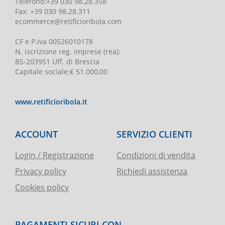
Telefono
:
+39 030 98.28.358
Fax:
+39 030 98.28.311
ecommerce@retificioribola.com
CF e P.Iva
00526010178
N. iscrizione reg. imprese
(rea):
BS-203951 Uff. di Brescia
Capitale sociale
:
€ 51.000,00
www.retificioribola.it
ACCOUNT
SERVIZIO CLIENTI
Login / Registrazione
Condizioni di vendita
Privacy policy
Richiedi assistenza
Cookies policy
PAGAMENTI SICURI CON