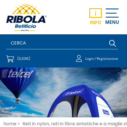
i
MENU
INFO
(0,00€)
Login / Registrazione
home >
Reti in nylon, reti in fibre sintetiche e a maglie 