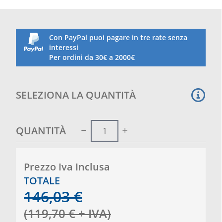
Dimensione : 59x50x11cm h.
Perno rotante per innesto asta posta alla sommità
della base
Corredata di due maniglie
per facilitare il trasporto
Con PayPal puoi pagare in tre rate senza
e la posa.
interessi
Per ordini da 30€ a 2000€
SELEZIONA LA QUANTITÀ
QUANTITÀ
Prezzo Iva Inclusa
TOTALE
146,03
€
(
119,70
€
+ IVA
)