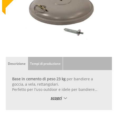
Descrizione
Tempi di produzione
Base in cemento di peso 23 kg
per bandiere a
goccia, a vela, rettangolari.
Perfetto per l'uso outdoor e idele per bandiere
molto alte, anche in caso di vento forte, posa su
scopri
superfici piane.
Consigliata nel caso in cui sia necessario stabilizzare
al meglio la bandiera che può anche essere lasciata
incustodita.