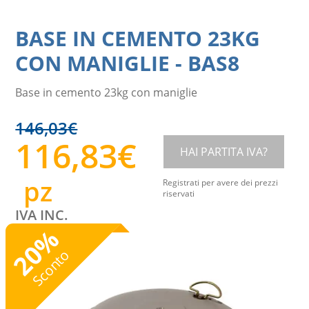
BASE IN CEMENTO 23KG
CON MANIGLIE
-
BAS8
Base in cemento 23kg con maniglie
146,03
€
116,83
€
HAI PARTITA IVA?
pz
Registrati per avere dei prezzi
riservati
IVA INC.
%
20
Sconto