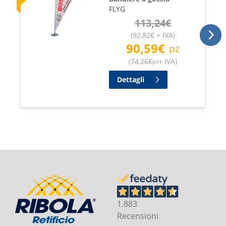
FLYG
113,24
€
(
92,82
€
+ IVA
)
90,59
€
pz
(
74,26
€
+ IVA
)
pz
Dettagli
1.883
Recensioni