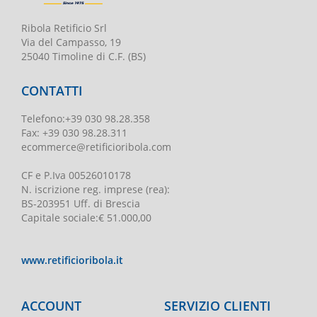
Ribola Retificio Srl
Via del Campasso, 19
25040 Timoline di C.F. (BS)
CONTATTI
Telefono
:
+39 030 98.28.358
Fax:
+39 030 98.28.311
ecommerce@retificioribola.com
CF e P.Iva
00526010178
N. iscrizione reg. imprese
(rea):
BS-203951 Uff. di Brescia
Capitale sociale
:
€ 51.000,00
www.retificioribola.it
ACCOUNT
SERVIZIO CLIENTI