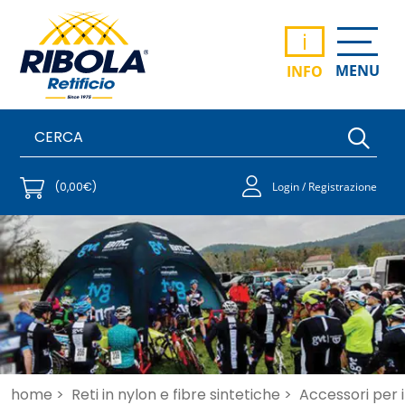
i
MENU
INFO
(0,00€)
Login / Registrazione
home >
Reti in nylon e fibre sintetiche >
Accessori per i