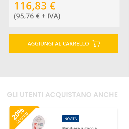
116,83
€
(
95,76
€
+ IVA
)
AGGIUNGI AL CARRELLO
GLI UTENTI ACQUISTANO ANCHE
%
20
Sconto
NOVITÀ
Bandiere a goccia