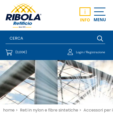
i
MENU
INFO
(0,00€)
Login / Registrazione
home >
Reti in nylon e fibre sintetiche >
Accessori per i