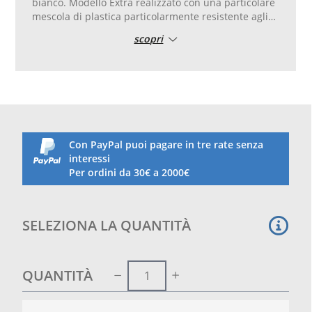
bianco. Modello Extra realizzato con una particolare
mescola di plastica particolarmente resistente agli
agenti atmosferici. Confezione da 3 rotoli di mt. 50
scopri
ciascuno per complessivi mt 150 necessari per
segnare un campo. Fissaggio mediante chiodi.
Superficie spigata. Con impronta chiodi.
Con PayPal puoi pagare in tre rate senza
interessi
Per ordini da 30€ a 2000€
SELEZIONA LA QUANTITÀ
QUANTITÀ