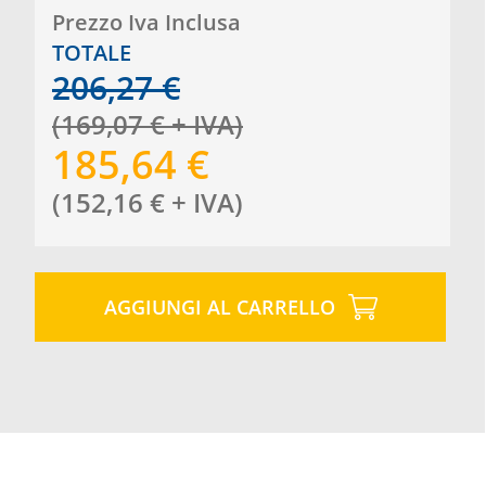
Prezzo Iva Inclusa
TOTALE
206,27
€
(
169,07
€
+ IVA
)
185,64
€
(
152,16
€
+ IVA
)
AGGIUNGI AL CARRELLO