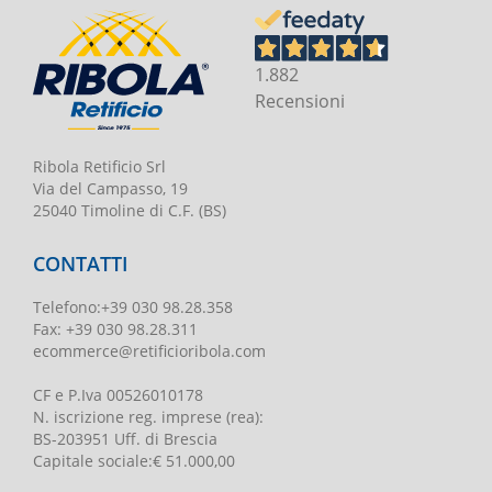
1.882
Recensioni
Ribola Retificio Srl
Via del Campasso, 19
25040 Timoline di C.F. (BS)
CONTATTI
Telefono
:
+39 030 98.28.358
Fax:
+39 030 98.28.311
ecommerce@retificioribola.com
CF e P.Iva
00526010178
N. iscrizione reg. imprese
(rea):
BS-203951 Uff. di Brescia
Capitale sociale
:
€ 51.000,00