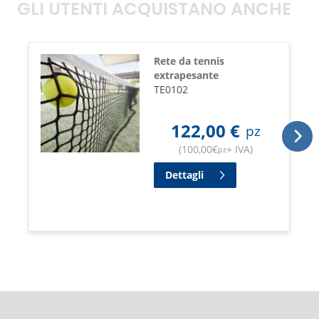
GLI UTENTI ACQUISTANO ANCHE
Rete da tennis
extrapesante
TE0102
122,00
€
pz
(
100,00
€
+ IVA
)
pz
Dettagli