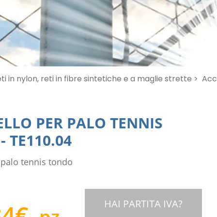
ti in nylon, reti in fibre sintetiche e a maglie strette >
Acce
LLO PER PALO TENNIS
-
TE110.04
 palo tennis tondo
HAI PARTITA IVA?
34
€
pz