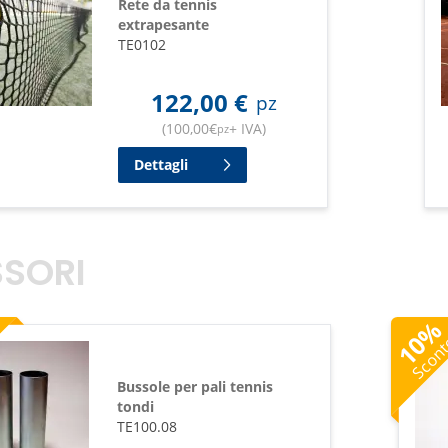
Rete da tennis
extrapesante
TE0102
122,00
€
pz
(
100,00
€
+ IVA
)
pz
Dettagli
SORI
10
Scon
Bussole per pali tennis
tondi
TE100.08