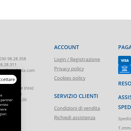
ACCOUNT
PAGA
030 98.28.358
Login / Registrazione
98.28.311
Privacy policy
tificioribola.com
Cookies policy
ccettare
26010178
RESO
reg. imprese
(rea):
. di Brescia
SERVIZIO CLIENTI
 e
ASSI
le
:
€ 51.000,00
 partner
ornito
SPED
Condizioni di vendita
emere
iori
Richiedi assistenza
Spediz
ibola.it
T.imma