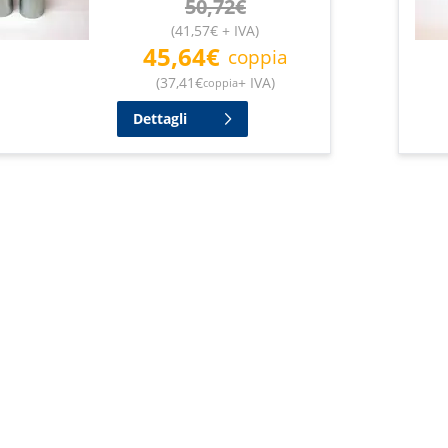
50,72
€
(
41,57
€
+ IVA
)
45,64
€
coppia
(
37,41
€
+ IVA
)
coppia
Dettagli