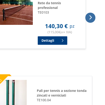
Rete da tennis
professional
TE0103
140,30
€
pz
(
115,00
€
+ IVA
)
pz
Dettagli
%
to
Pali per tennis a sezione tonda
zincati e verniciati
TE100.04