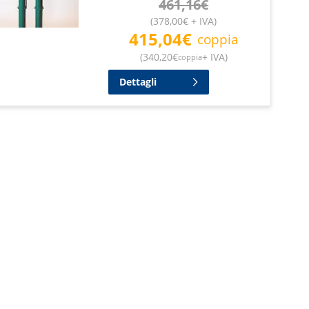
461,16
€
(
378,00
€
+ IVA
)
415,04
€
coppia
(
340,20
€
+ IVA
)
coppia
Dettagli