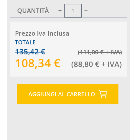
QUANTITÀ
Prezzo Iva Inclusa
TOTALE
135,42
€
(
111,00
€
+ IVA
)
108,34
€
(
88,80
€
+ IVA
)
AGGIUNGI AL CARRELLO