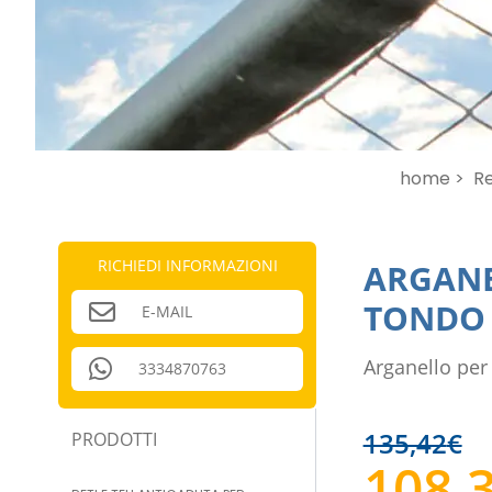
home >
Re
RICHIEDI INFORMAZIONI
ARGANE
TONDO
E-MAIL
Arganello per
3334870763
135,42
€
PRODOTTI
108,