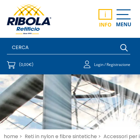
i
MENU
INFO
(0,00€)
Login / Registrazione
home >
Reti in nylon e fibre sintetiche >
Accessori per i