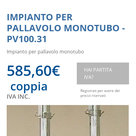
IMPIANTO PER
PALLAVOLO MONOTUBO
-
PV100.31
Impianto per pallavolo monotubo
585,60
€
HAI PARTITA
IVA?
coppia
Registrati per avere dei
IVA INC.
prezzi riservati