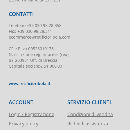
CONTATTI
Telefono
:
+39 030 98.28.358
Fax:
+39 030 98.28.311
ecommerce@retificioribola.com
CF e P.Iva
00526010178
N. iscrizione reg. imprese
(rea):
BS-203951 Uff. di Brescia
Capitale sociale
:
€ 51.000,00
www.retificioribola.it
ACCOUNT
SERVIZIO CLIENTI
Login / Registrazione
Condizioni di vendita
Privacy policy
Richiedi assistenza