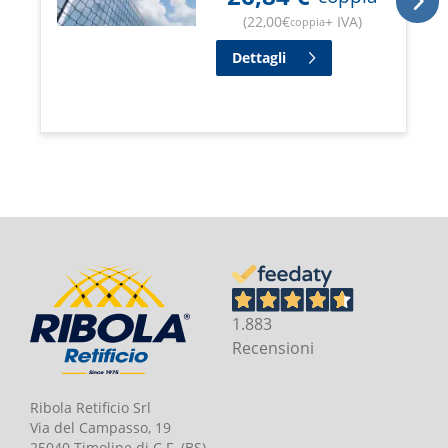
(
22,00
€
+ IVA
)
coppia
Dettagli
1.883
Recensioni
Ribola Retificio Srl
Via del Campasso, 19
25040 Timoline di C.F. (BS)