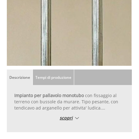
Descrizione
Tempi di produzione
Impianto per pallavolo monotubo
con fissaggio al
terreno con bussole da murare. Tipo pesante, con
tendicavo ad arganello per attivita' ludica.
Regolabile anche per il tennis. Composto da 2
scopri
robusti tubi in acciaio da 102 mm, zincati. Completi
di bussole. L’altezza della rete si regola mediante 2
scorrevoli zincati a caldo dotati di arganello
tendicavo a cricchetto in alluminio (art. PV.110.01).