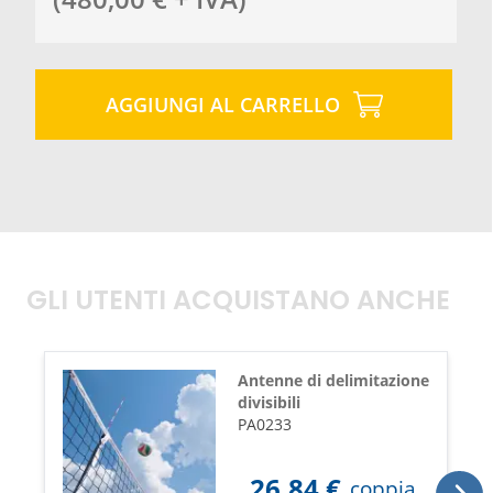
AGGIUNGI AL CARRELLO
GLI UTENTI ACQUISTANO ANCHE
Antenne di delimitazione
divisibili
PA0233
26,84
€
coppia