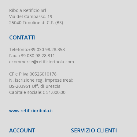
Ribola Retificio Srl
Via del Campasso, 19
25040 Timoline di C.F. (BS)
CONTATTI
Telefono
:
+39 030 98.28.358
Fax:
+39 030 98.28.311
ecommerce@retificioribola.com
CF e P.Iva
00526010178
N. iscrizione reg. imprese
(rea):
BS-203951 Uff. di Brescia
Capitale sociale
:
€ 51.000,00
www.retificioribola.it
ACCOUNT
SERVIZIO CLIENTI