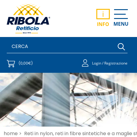
i
MENU
INFO
(0,00€)
Login / Registrazione
home >
Reti in nylon, reti in fibre sintetiche e a maglie 