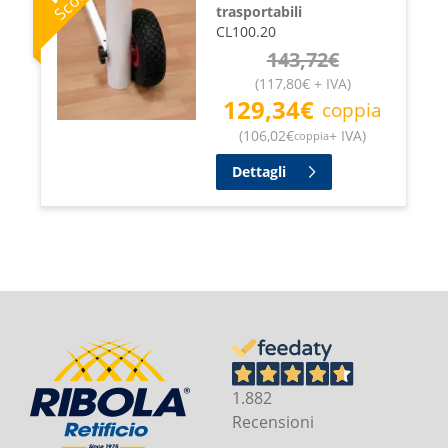
trasportabili
CL100.20
143,72
€
(
117,80
€
+ IVA
)
129,34
€
coppia
(
106,02
€
+ IVA
)
coppia
Dettagli
1.882
Recensioni