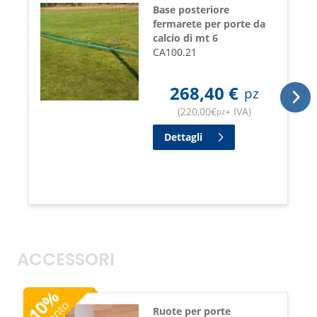
Base posteriore
fermarete per porte da
calcio di mt 6
CA100.21
268,40
€
pz
(
220,00
€
+ IVA
)
pz
Dettagli
ACCESSORI
%
10
Sconto
Ruote per porte