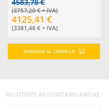
4583,78
€
(
3757,20
€
+ IVA
)
4125,41
€
(
3381,48
€
+ IVA
)
AGGIUNGI AL CARRELLO
GLI UTENTI ACQUISTANO ANCHE