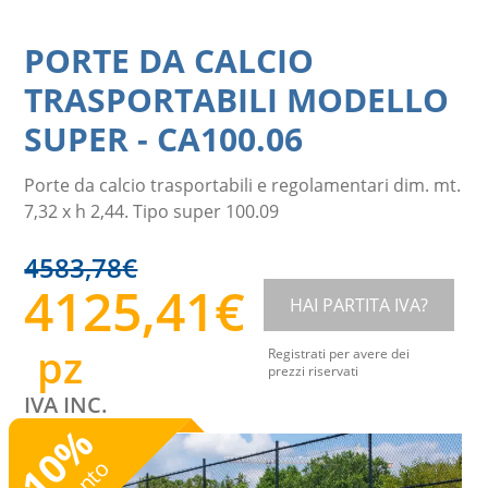
PORTE DA CALCIO
TRASPORTABILI MODELLO
SUPER
-
CA100.06
Porte da calcio trasportabili e regolamentari dim. mt.
7,32 x h 2,44. Tipo super 100.09
4583,78
€
4125,41
€
HAI PARTITA IVA?
pz
Registrati per avere dei
prezzi riservati
IVA INC.
%
10