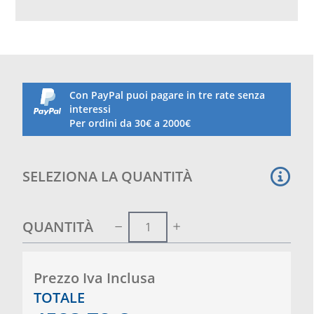
antiflessione. Peso di una porta kg 90 ca. Queste
porte sono dotate di un basamento profondo cm
200 ca che consente alla porta di reggersi
autonomamente. Per motivi di sicurezza, dovuti
all‘eventuale improprio utilizzo della porta, la stessa
deve essere messa in sicurezza mediante l‘utilizzo di
adeguati contrappesi o picchetti da fissare al
Con PayPal puoi pagare in tre rate senza
terreno.
interessi
Attenzione le ruote vengono fornite come accessorio
Per ordini da 30€ a 2000€
CL100.20
SELEZIONA LA QUANTITÀ
QUANTITÀ
Prezzo Iva Inclusa
TOTALE