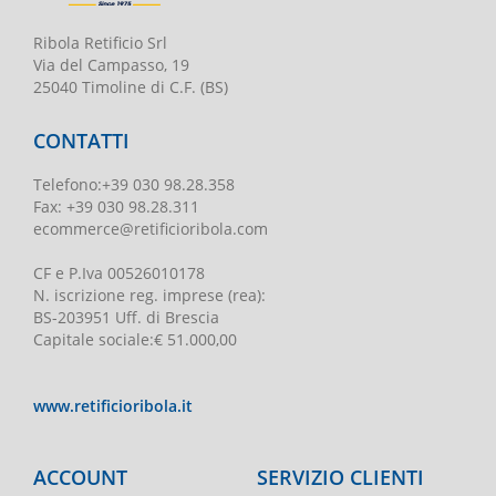
Ribola Retificio Srl
Via del Campasso, 19
25040 Timoline di C.F. (BS)
CONTATTI
Telefono
:
+39 030 98.28.358
Fax:
+39 030 98.28.311
ecommerce@retificioribola.com
CF e P.Iva
00526010178
N. iscrizione reg. imprese
(rea):
BS-203951 Uff. di Brescia
Capitale sociale
:
€ 51.000,00
www.retificioribola.it
ACCOUNT
SERVIZIO CLIENTI