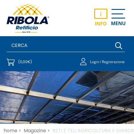
i
MENU
INFO
(0,00€)
Login / Registrazione
home >
Magazine >
RETI E TELI AGRICOLTURA E GIARD